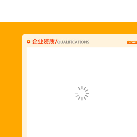
"胡羊排"是国家工商总局核准注册商标,
隶属于金顶鲜企业集团下属
胡羊排餐饮管理有限公司所持有.
金顶鲜宁夏特色系列胡羊排烧烤火锅复合餐厅
2018年持续火爆招商开店中.
金顶鲜餐饮全国连锁500家,
国家注册商标,
有13年正规连锁加盟经验,
真实开店500家后,
我们很专业,
期待您加入大家庭.
若您开店无必胜把握,
请致电我们:4006966168