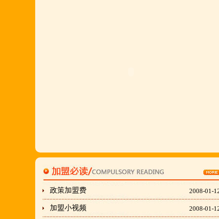
店值得信赖的合作伙伴,适合餐饮店快速创业.有意向
加盟的朋友,公司派人为您选址、设计门店;办理营业
执照;企划宣传;购置物品;全程指导;快开业再派厨师
长上门住店指导,期间可以派人到总部学习,开业时再
派厨师长上门住店指导,期间可以派人到总部学习,开
业时再派厨师长住店不限期传授,直至教会为止;若您
开店无必胜厂的把握,请致电我们！
刘东总经理:18903716928
穆香存老师:13281876669
何恒震总监:18037166596
政策加盟费
2008-01-1
"胡羊排"是国家工商总局核准注册商标,
加盟小视频
2008-01-1
隶属于金顶鲜企业集团下属