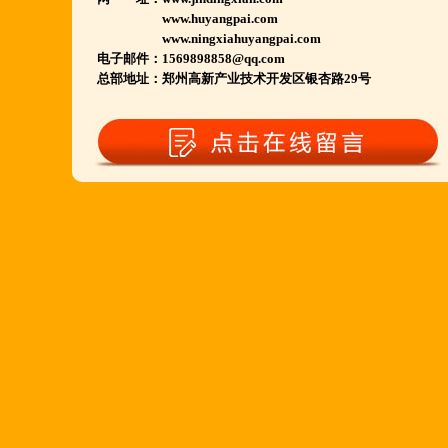
www.huyangpai.com
河南南阳多家 焦作周口多家店.....
www.ningxiahuyangpai.com
郑州港区 许昌洛阳开封多家店.....
电子邮件：1569898858@qq.com
总部地址：郑州高新产业技术开发区银杏路29号
河北石家庄 唐山迁安多家店.....
安徽亳州清真店 湖北襄阳店.....
山西晋城 阳泉等店.....
欢迎您到就近店品尝考察.
详询公司总监 何恒震 先生:手机/微信18037166596
火爆的网络线上团购及微信营销模式:公司采用派人
上门指导.住店扶持的经营模式,宁夏风味,一锅四吃,
羊排突出鲜,香,嫩;香辣虾口感纯正,营养丰富,回头客
多,易操作,夏天生意更火爆;无需聘厨师;是中小餐饮
店值得信赖的合作伙伴,适合餐饮店快速创业.有意向
加盟的朋友,公司派人为您选址、设计门店;办理营业
执照;企划宣传;购置物品;全程指导;快开业再派厨师