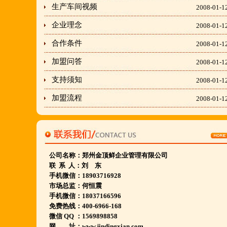
生产车间视频
2008-01-1
胡羊排餐饮管理有限公司所持有.
企业理念
2008-01-1
金顶鲜宁夏特色系列胡羊排烧烤火锅复合餐厅
2018年持续火爆招商开店中.
合作条件
2008-01-1
加盟问答
2008-01-1
金顶鲜餐饮全国连锁500家,
支持须知
2008-01-1
国家注册商标,
加盟流程
2008-01-1
有13年正规连锁加盟经验,
真实开店500家后,
我们很专业,
期待您加入大家庭.
公司名称：
郑州金顶鲜企业管理有限公司
若您开店无必胜把握,
联 系 人：刘 东
手机微信：18903716928
请致电我们:4006966168
市场总监：何恒震
手机微信：18037166596
免费热线：400-6966-168
陕西西安市 宁夏银川市 山东聊城市等店.....
微信 QQ ：1569898858
江苏泗洪 沭阳 浙江宁波温州等店.....
网 址：www.jindingxian.com