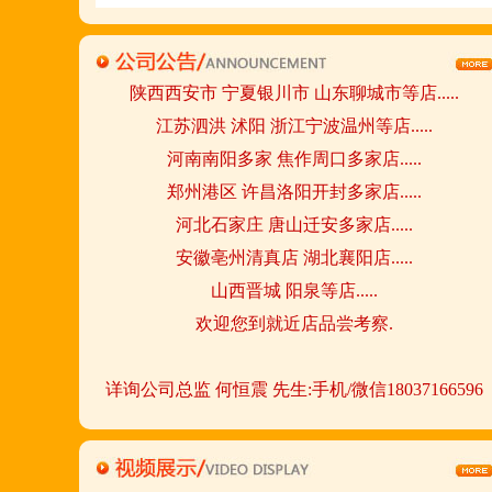
陕西西安市 宁夏银川市 山东聊城市等店.....
江苏泗洪 沭阳 浙江宁波温州等店.....
河南南阳多家 焦作周口多家店.....
郑州港区 许昌洛阳开封多家店.....
河北石家庄 唐山迁安多家店.....
安徽亳州清真店 湖北襄阳店.....
山西晋城 阳泉等店.....
欢迎您到就近店品尝考察.
详询公司总监 何恒震 先生:手机/微信18037166596
火爆的网络线上团购及微信营销模式:公司采用派人
上门指导.住店扶持的经营模式,宁夏风味,一锅四吃,
羊排突出鲜,香,嫩;香辣虾口感纯正,营养丰富,回头客
多,易操作,夏天生意更火爆;无需聘厨师;是中小餐饮