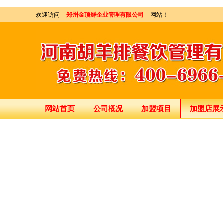
欢迎访问
郑州金顶鲜企业管理有限公司
网站！
网站首页
公司概况
加盟项目
加盟店展
刘东总经理:18903716928
穆香存老师:13281876669
何恒震总监:18037166596